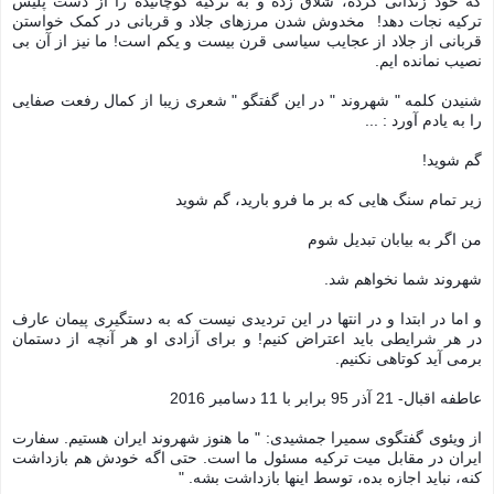
که خود زندانی کرده، شلاق زده و به ترکیه کوچانیده را از دست پلیس 
ترکیه نجات دهد!  مخدوش شدن مرزهای جلاد و قربانی در کمک خواستن 
قربانی از جلاد از عجایب سیاسی قرن بیست و یکم است! ما نیز از آن بی 
نصیب نمانده ایم. 
شنیدن کلمه " شهروند " در این گفتگو " شعری زیبا از کمال رفعت صفایی 
را به یادم آورد : ... 
گم شوید! 
زیر تمام سنگ هایی که بر ما فرو بارید، گم شوید 
من اگر به بیابان تبدیل شوم
شهروند شما نخواهم شد.
و اما در ابتدا و در انتها در این تردیدی نیست که به دستگیری پیمان عارف 
در هر شرایطی باید اعتراض کنیم! و برای آزادی او هر آنچه از دستمان 
برمی آید کوتاهی نکنیم.
عاطفه اقبال- 21 آذر 95 برابر با 11 دسامبر 2016
از ویئوی گفتگوی سمیرا جمشیدی: " ما هنوز شهروند ایران هستیم. سفارت 
ایران در مقابل میت ترکیه مسئول ما است. حتی اگه خودش هم بازداشت 
کنه، نباید اجازه بده، توسط اینها بازداشت بشه. " 