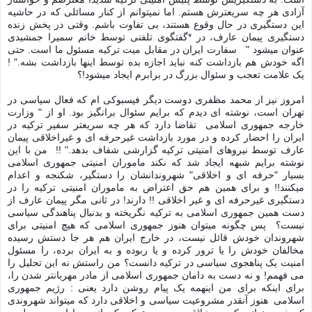
آزادی هر چه سریعترش هستم. اما نمیتوانم از کنار مسائلی که در حاشیه 
این دستگیری در حال وقوع هستند، بی تفاوت باشم. وقتی در پخش زنده 
دستگیری پیمان عارف، در *گفتگوی تلفنی توسط خانم سمیرا جمشیدی 
عنوان میشود "   سفارت ایران در مقابل میت ترکیه مسئول ما است. حتی 
اگه خودش هم بازداشت کنه نباید اجازه بده توسط اینها بازداشت بشه." ! 
یک علامت تعجب و سئوال بزرگ در برابرم ایجاد میشود!؟
امروز نیز از محمد مظفری دوست دیگر فیسبوکی ام که فعال سیاسی در 
تهران است، نوشته ای دیدم که برایم سئوال برانگیز بود. او از " وزارت 
خارجه جمهوری اسلامی  تقاضا دارد که هر چه سریعتر سفیر ترکیه در 
ایران را احضار کرده و در مورد بازداشت غیرحرفه ای و غیراخلاقی پیمان 
عارف توسط نیروهای امنیتی ترکیه گزارشی شفاف بدهد." !!  من با این 
نوشته برایم شبهه ایجاد شد که نکند ماموران امنیتی جمهوری اسلامی 
بسیار "حرفه ای و اخلاقی" شهروندانشان را دستگیر، شکنجه و اعدام 
میکنند!! و برای همین هم حق اعتراض به ماموران امنیتی ترکیه را در 
دستگیری غیرحرفه ای و غیر اخلاقی !! دارند! در ثانی مگر پیمان عارف از 
دست همین جمهوری اسلامی به ترکیه نگریخته و بدنبال پناهندگی سیاسی 
نیست؟ 
پس چگونه میتوان هنوز جمهوری اسلامی که هیچ امنیتی برای
شهروندان خودش قائل نیست، در خارج ایران هم هر جا دستش رسیده
مخالفان خودش را یا ترور کرده و یا ربوده و به ایران برده، را مسئول
امنیت یک پناهجوی سیاسی در ترکیه دانست؟
 من راستش نه این تحلیل را 
می فهمم! و نه دست به دامان جمهوری اسلامی از مادر مهربانتر شدن را، 
برای اینکه برای من اینهمه یک پیام روشن دارد یعنی : رژیم جمهوری 
اسلامی  هنوز آنقدر مشروعیت سیاسی و اخلاقی دارد که میتواند شهروندی 